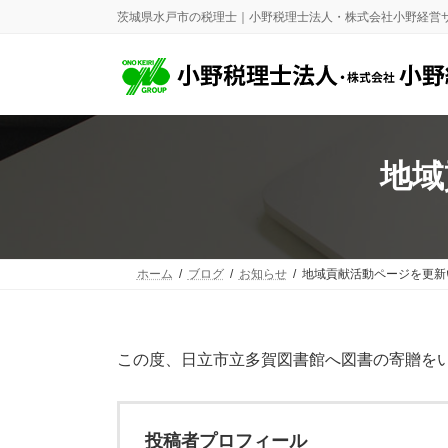
コ
ナ
茨城県水戸市の税理士｜小野税理士法人・株式会社小野経営
ン
ビ
テ
ゲ
ン
ー
ツ
シ
へ
ョ
ス
ン
キ
に
地域
ッ
移
プ
動
ホーム
ブログ
お知らせ
地域貢献活動ページを更新
この度、日立市立多賀図書館へ図書の寄贈を
投稿者プロフィール