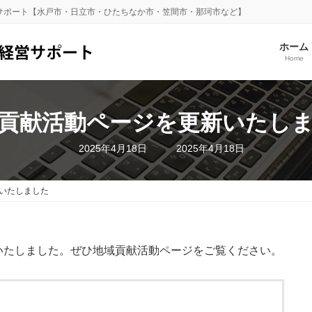
サポート【水戸市・日立市・ひたちなか市・笠間市・那珂市など】
ホーム
Home
貢献活動ページを更新いたし
最
2025年4月18日
2025年4月18日
終
更
新
日
いたしました
時
:
いたしました。ぜひ地域貢献活動ページをご覧ください。